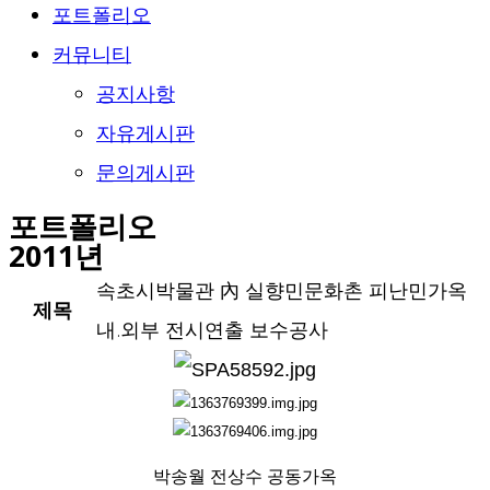
포트폴리오
커뮤니티
공지사항
자유게시판
문의게시판
포트폴리오
2011년
속초시박물관 內 실향민문화촌 피난민가옥
제목
내.외부 전시연출 보수공사
박송월 전상수 공동가옥