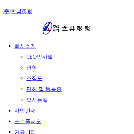
Skip
(주)한빛조형
to
content
회사소개
CEO인사말
연혁
조직도
면허 및 등록증
오시는길
사업안내
포트폴리오
커뮤니티