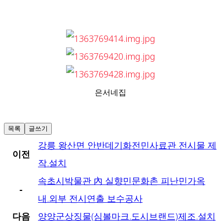
은서네집
목록
글쓰기
강릉 왕산면 안반데기화전민사료관 전시물 제
이전
작.설치
속초시박물관 內 실향민문화촌 피난민가옥
-
내.외부 전시연출 보수공사
다음
양양군상징물(심볼마크.도시브랜드)제조.설치