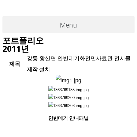
Skip
to
Menu
content
포트폴리오
2011년
강릉 왕산면 안반데기화전민사료관 전시물
제목
제작.설치
안반데기 안내패널