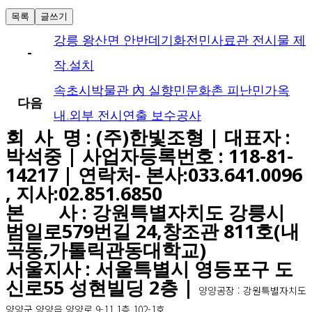
목록
글쓰기
강릉 왕산면 안반데기화전민사료관 전시물 제
-
작.설치
속초시박물관 內 실향민문화촌 피난민가옥
다음
내.외부 전시연출 보수공사
회 사 명 : (주)한빛조형 | 대표자 :
박석중 | 사업자등록번호 : 118-81-
14217 | 연락처- 본사:033.641.0096
, 지사:02.851.6850
본 사 : 강원특별자치도 강릉시
범일로579번길 24,창조관 811호(내
곡동,가톨릭관동대학교)
서울지사 : 서울특별시 영등포구 도
신로55 성현빌딩 2층 |
양양공장 : 강원특별자치도
양양군 양양읍 양양로 9-11,1층 102-1호